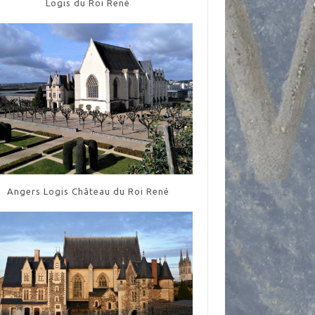
Logis du Roi René
Angers Logis Château du Roi René