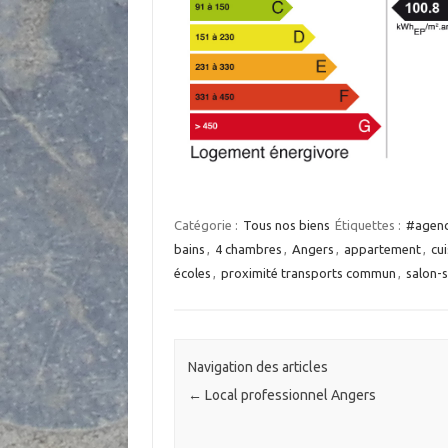
Catégorie :
Tous nos biens
Étiquettes :
#agenc
bains
,
4 chambres
,
Angers
,
appartement
,
cu
écoles
,
proximité transports commun
,
salon-
Navigation des articles
←
Local professionnel Angers