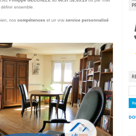
P
 définir ensemble.
bien, nos
compétences
et un vrai
service personnalisé
R
DO