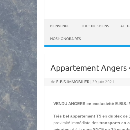
BIENVENUE
TOUS NOS BIENS
ACTU
NOS HONORAIRES
Appartement Angers 
de
E-BIS-IMMOBILIER
|
29 juin 2021
VENDU ANGERS en exclusivité E-BIS-
Très
bel appartement
T5
en
duplex
de
proximité immédiate des
transports en
minutes
et à la
gare SNCF en 15 minute