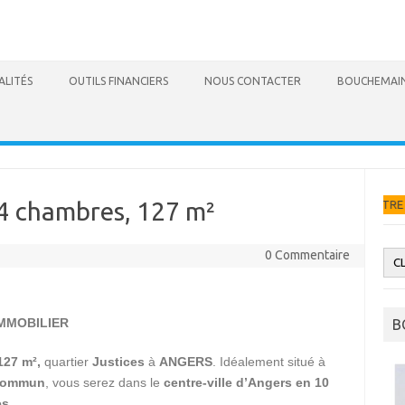
ALITÉS
OUTILS FINANCIERS
NOUS CONTACTER
BOUCHEMAIN
4 chambres, 127 m²
DEMANDEZ VOTRE ESTIMATION GRATUI
0 Commentaire
IMMOBILIER
B
127 m²,
quartier
Justices
à
ANGERS
. Idéalement situé à
 commun
, vous serez dans le
centre-ville d’Angers en 10
s.