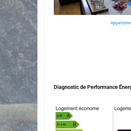
Apparteme
Apparteme
Appartement An
Appartement An
Appartement A
Appartement 
Diagnostic de Performance Éner