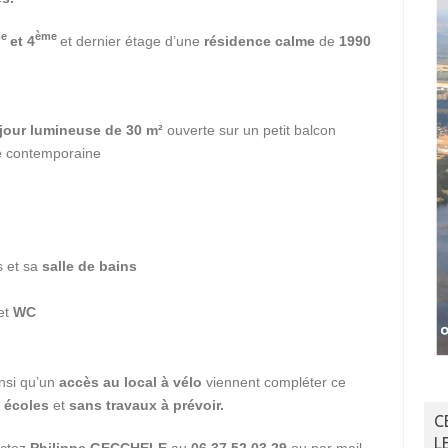
me
ème
et 4
et dernier étage d’une
résidence
calme
de
1990
jour
lumineuse de 30 m²
ouverte sur un petit balcon
e
contemporaine
s et sa
salle de bains
et
WC
insi qu’un
accès au local à vélo
viennent compléter ce
 écoles
et
sans travaux à prévoir.
C
L
ctez
Philippe GECCHELE
au
06.37.52.03.29
ou par mail