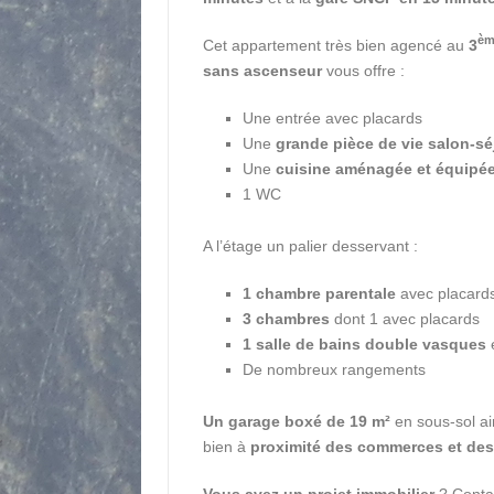
è
Cet appartement très bien agencé au
3
sans
ascenseur
vous offre :
Une entrée avec placards
Une
grande pièce de vie
salon-sé
Une
cuisine aménagée et équipé
1 WC
A l’étage un palier desservant :
1 chambre parentale
avec placard
3
chambres
dont 1 avec placards
1
salle de bains double vasques
De nombreux rangements
Un garage boxé de 19 m²
en sous-sol a
bien à
proximité des commerces et des
Vous avez un projet immobilier
? Conta