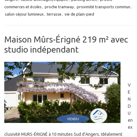
commerces et écoles
,
proche tramway
,
proximité transports commun
,
salon-séjour lumineux
,
terrasse
,
vie de plain-pied
Maison Mûrs-Érigné 219 m² avec
studio indépendant
V
E
N
D
U
en
ex
clusivité MURS-ÉRIGNÉ à 10 minutes Sud d’Angers. Idéalement