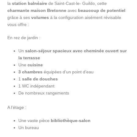
la
station balnéaire
de Saint-Cast-le- Guildo, cette
charmante maison
Bretonne
avec
beaucoup de potentiel
grâce à ses
volumes
à la configuration aisément révisable
vous offre :
En rez de jardin :
Un
salon-séjour
spacieux avec cheminée ouvert sur
la terrasse
Une
cuisine
3
chambres
équipées d’un point d’eau
1
salle de douches
1 WC indépendant
De nombreux rangements
A l’étage :
Une vaste pièce
bibliothèque-salon
Un bureau