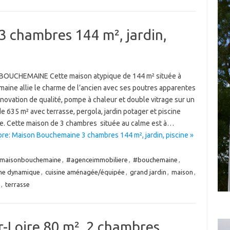
 chambres 144 m², jardin,
OUCHEMAINE Cette maison atypique de 144 m² située à
aine allie le charme de l’ancien avec ses poutres apparentes
novation de qualité, pompe à chaleur et double vitrage sur un
de 635 m² avec terrasse, pergola, jardin potager et piscine
e. Cette maison de 3 chambres située au calme est à…
re: Maison Bouchemaine 3 chambres 144 m², jardin, piscine »
maisonbouchemaine
,
#agenceimmobiliere
,
#bouchemaine
,
e dynamique
,
cuisine aménagée/équipée
,
grand jardin
,
maison
,
,
terrasse
r-Loire 80 m², 2 chambres,