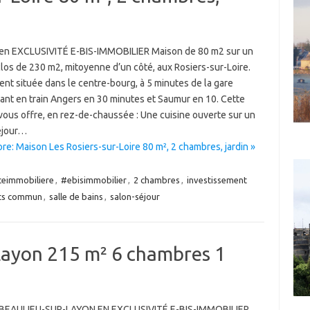
n EXCLUSIVITÉ E-BIS-IMMOBILIER Maison de 80 m2 sur un
clos de 230 m2, mitoyenne d’un côté, aux Rosiers-sur-Loire.
nt située dans le centre-bourg, à 5 minutes de la gare
ant en train Angers en 30 minutes et Saumur en 10. Cette
vous offre, en rez-de-chaussée : Une cuisine ouverte sur un
éjour…
e: Maison Les Rosiers-sur-Loire 80 m², 2 chambres, jardin »
eimmobiliere
,
#ebisimmobilier
,
2 chambres
,
investissement
rts commun
,
salle de bains
,
salon-séjour
Layon 215 m² 6 chambres 1
BEAULIEU-SUR-LAYON EN EXCLUSIVITÉ E-BIS-IMMOBILIER