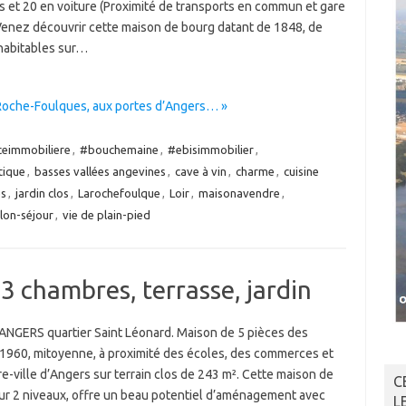
s et 20 en voiture (Proximité de transports en commun et gare
Venez découvrir cette maison de bourg datant de 1848, de
habitables sur…
 Roche-Foulques, aux portes d’Angers… »
eimmobiliere
,
#bouchemaine
,
#ebisimmobilier
,
tique
,
basses vallées angevines
,
cave à vin
,
charme
,
cuisine
es
,
jardin clos
,
Larochefoulque
,
Loir
,
maisonavendre
,
lon-séjour
,
vie de plain-pied
3 chambres, terrasse, jardin
NGERS quartier Saint Léonard. Maison de 5 pièces des
1960, mitoyenne, à proximité des écoles, des commerces et
e-ville d’Angers sur terrain clos de 243 m². Cette maison de
C
sur 2 niveaux, offre un beau potentiel d’aménagement avec
L