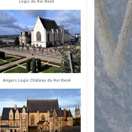
Logis du Roi René
Angers Logis Château du Roi René