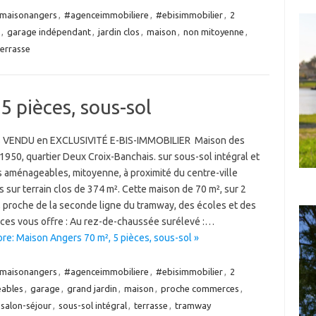
maisonangers
,
#agenceimmobiliere
,
#ebisimmobilier
,
2
,
garage indépendant
,
jardin clos
,
maison
,
non mitoyenne
,
terrasse
5 pièces, sous-sol
 VENDU en EXCLUSIVITÉ E-BIS-IMMOBILIER Maison des
950, quartier Deux Croix-Banchais. sur sous-sol intégral et
 aménageables, mitoyenne, à proximité du centre-ville
 sur terrain clos de 374 m². Cette maison de 70 m², sur 2
, proche de la seconde ligne du tramway, des écoles et des
es vous offre : Au rez-de-chaussée surélevé :…
re: Maison Angers 70 m², 5 pièces, sous-sol »
maisonangers
,
#agenceimmobiliere
,
#ebisimmobilier
,
2
ables
,
garage
,
grand jardin
,
maison
,
proche commerces
,
salon-séjour
,
sous-sol intégral
,
terrasse
,
tramway