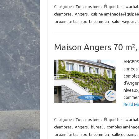
Catégorie :
Tous nos biens
Étiquettes :
#achat
chambres
,
Angers
,
cuisine aménagée/équipée
proximité transports commun
,
salon-séjour
,
Maison Angers 70 m², 
ANGERS
années 1
combles
d’Angers
niveaux
commerc
Read Mo
Catégorie :
Tous nos biens
Étiquettes :
#achat
chambres
,
Angers
,
bureau
,
combles aménage
proximité transports commun
,
salle de bains
,