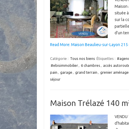
Maison 
située à
sur la 
partiel
d’un ter
Read More: Maison Beaulieu-sur-Layon 215 
Catégorie :
Tous nos biens
Étiquettes :
#agenc
#ebisimmobilier
,
6 chambres
,
accès autorout
pain
,
garage
,
grand terrain
,
grenier aménage
séjour
Maison Trélazé 140 m²
VENDU T
d’habita