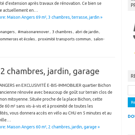
ité d’extension après travaux de rénovation. Ce bien se
P
e actuellement en…
re: Maison Angers 69 m², 3 chambres, terrasse, jardin »
nangers
,
#maisonarenover
,
3 chambres
,
abri de jardin
,
commerces et écoles
,
proximité transports commun
,
salon-
2 chambres, jardin, garage
R
NGERS en EXCLUSIVITÉ E-BIS-IMMOBILIER quartier Bichon
Rech
ancienne rénovée avec beaucoup de goût sur terrain clos de
 non mitoyenne. Située proche de la place Bichon, cette
e 60 m² sans vis-à-vis et à proximité de toutes les
tés, vous donnera accès en vélo au CHU en 5 minutes et au
DO
ville…
re: Maison Angers 60 m², 2 chambres, jardin, garage »