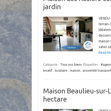
jardin
VENDU e
terrain 
Idéaleme
desserv
maison 
salon s
Read Mor
Catégorie :
Tous nos biens
Étiquettes :
#agenc
locatif
,
locataire
,
maison
,
proximité transpo
Maison Beaulieu-sur-
hectare
VENDU 