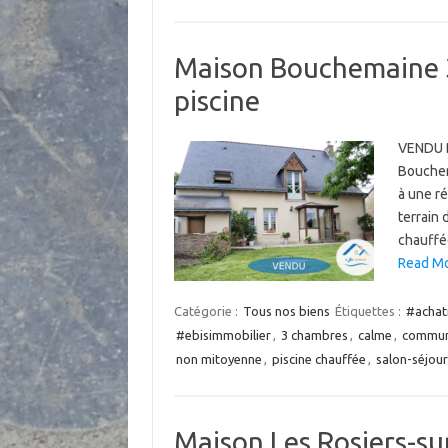
Maison Bouchemaine 3
piscine
VENDU B
Bouchem
à une ré
terrain 
chauffé
Read Mo
Catégorie :
Tous nos biens
Étiquettes :
#achat
#ebisimmobilier
,
3 chambres
,
calme
,
commun
non mitoyenne
,
piscine chauffée
,
salon-séjour
Maison Les Rosiers-su