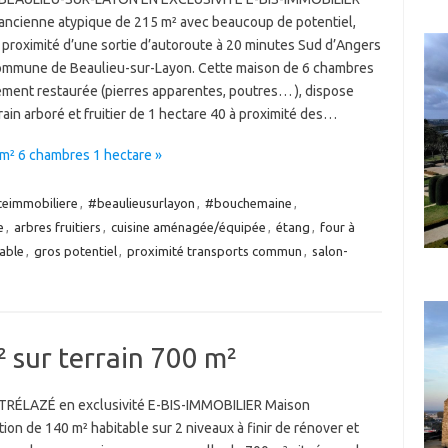
ancienne atypique de 215 m² avec beaucoup de potentiel,
 proximité d’une sortie d’autoroute à 20 minutes Sud d’Angers
commune de Beaulieu-sur-Layon. Cette maison de 6 chambres
lement restaurée (pierres apparentes, poutres… ), dispose
rain arboré et fruitier de 1 hectare 40 à proximité des…
m² 6 chambres 1 hectare »
eimmobiliere
,
#beaulieusurlayon
,
#bouchemaine
,
e
,
arbres fruitiers
,
cuisine aménagée/équipée
,
étang
,
four à
able
,
gros potentiel
,
proximité transports commun
,
salon-
 sur terrain 700 m²
RÉLAZÉ en exclusivité E-BIS-IMMOBILIER Maison
tion de 140 m² habitable sur 2 niveaux à finir de rénover et