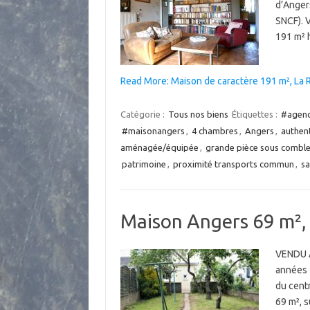
d’Anger
SNCF). 
191 m² 
Read More: Maison de caractère 191 m², La
Catégorie :
Tous nos biens
Étiquettes :
#agenc
#maisonangers
,
4 chambres
,
Angers
,
authen
aménagée/équipée
,
grande pièce sous combl
patrimoine
,
proximité transports commun
,
sa
Maison Angers 69 m², 
VENDU A
années 
du centr
69 m², 