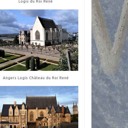
Logis du Roi René
Angers Logis Château du Roi René