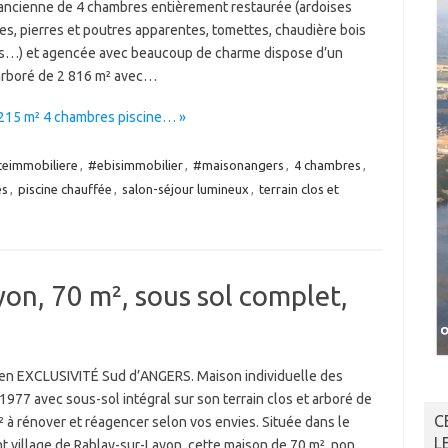
ancienne de 4 chambres entièrement restaurée (ardoises
es, pierres et poutres apparentes, tomettes, chaudière bois
s…) et agencée avec beaucoup de charme dispose d’un
 arboré de 2 816 m² avec…
215 m² 4 chambres piscine… »
eimmobiliere
,
#ebisimmobilier
,
#maisonangers
,
4 chambres
,
es
,
piscine chauffée
,
salon-séjour lumineux
,
terrain clos et
on, 70 m², sous sol complet,
n EXCLUSIVITÉ Sud d’ANGERS. Maison individuelle des
977 avec sous-sol intégral sur son terrain clos et arboré de
C
 à rénover et réagencer selon vos envies. Située dans le
L
t village de Rablay-sur-Layon, cette maison de 70 m², non