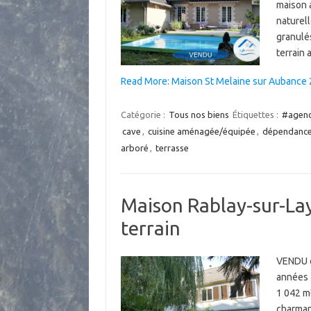
maison 
naturell
granulé
terrain
Read More: Maison St Melaine sur Aubance 
Catégorie :
Tous nos biens
Étiquettes :
#agenc
cave
,
cuisine aménagée/équipée
,
dépendanc
arboré
,
terrasse
Maison Rablay-sur-Lay
terrain
VENDU e
années 1
1 042 m²
charman