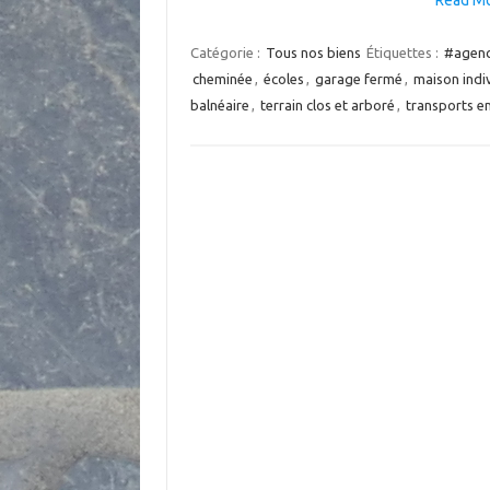
Catégorie :
Tous nos biens
Étiquettes :
#agenc
cheminée
,
écoles
,
garage fermé
,
maison indiv
balnéaire
,
terrain clos et arboré
,
transports 