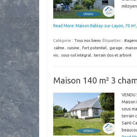
mitoyenn
Read More: Maison Rablay-sur-Layon, 70 m², 
Catégorie :
Tous nos biens
Étiquettes :
#agenc
calme
,
cuisine
,
fort potentiel
,
garage
,
maison
vis
,
sous-sol intégral
,
terrain clos et arboré
Maison 140 m² 3 chamb
VENDU S
Maison i
sous ma
terrain 
Saint-C
beaucou
Read Mo