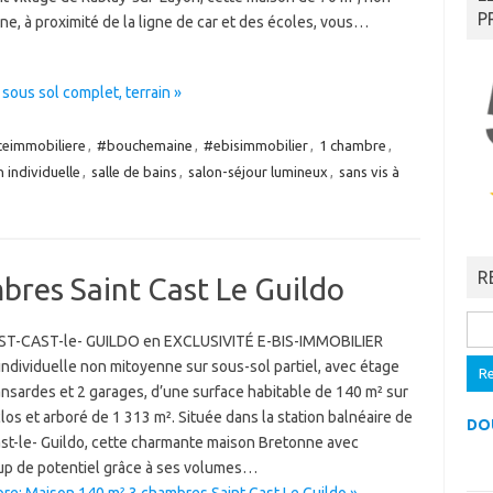
P
e, à proximité de la ligne de car et des écoles, vous…
sous sol complet, terrain »
eimmobiliere
,
#bouchemaine
,
#ebisimmobilier
,
1 chambre
,
 individuelle
,
salle de bains
,
salon-séjour lumineux
,
sans vis à
R
res Saint Cast Le Guildo
Rech
T-CAST-le- GUILDO en EXCLUSIVITÉ E-BIS-IMMOBILIER
ndividuelle non mitoyenne sur sous-sol partiel, avec étage
nsardes et 2 garages, d’une surface habitable de 140 m² sur
clos et arboré de 1 313 m². Située dans la station balnéaire de
DO
ast-le- Guildo, cette charmante maison Bretonne avec
p de potentiel grâce à ses volumes…
re: Maison 140 m² 3 chambres Saint Cast Le Guildo »