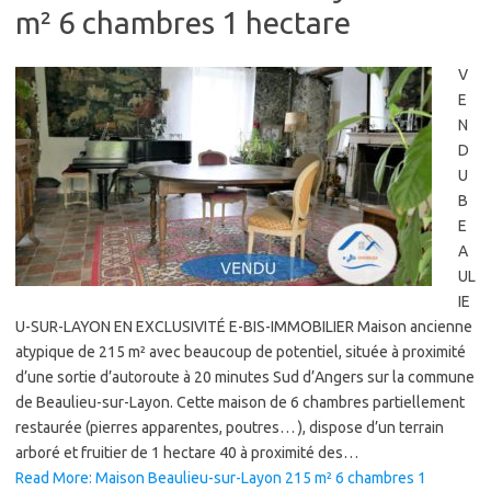
m² 6 chambres 1 hectare
V
E
N
D
U
B
E
A
UL
IE
U-SUR-LAYON EN EXCLUSIVITÉ E-BIS-IMMOBILIER Maison ancienne
atypique de 215 m² avec beaucoup de potentiel, située à proximité
d’une sortie d’autoroute à 20 minutes Sud d’Angers sur la commune
de Beaulieu-sur-Layon. Cette maison de 6 chambres partiellement
restaurée (pierres apparentes, poutres… ), dispose d’un terrain
arboré et fruitier de 1 hectare 40 à proximité des…
Read More: Maison Beaulieu-sur-Layon 215 m² 6 chambres 1