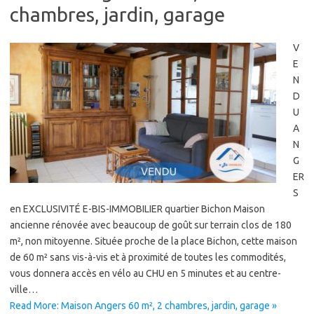
chambres, jardin, garage
V
E
N
D
U
A
N
G
ER
S
en EXCLUSIVITÉ E-BIS-IMMOBILIER quartier Bichon Maison
ancienne rénovée avec beaucoup de goût sur terrain clos de 180
m², non mitoyenne. Située proche de la place Bichon, cette maison
de 60 m² sans vis-à-vis et à proximité de toutes les commodités,
vous donnera accès en vélo au CHU en 5 minutes et au centre-
ville…
Read More: Maison Angers 60 m², 2 chambres, jardin, garage »