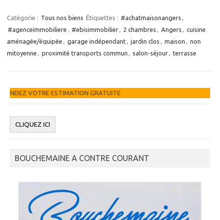
Catégorie :
Tous nos biens
Étiquettes :
#achatmaisonangers
,
#agenceimmobiliere
,
#ebisimmobilier
,
2 chambres
,
Angers
,
cuisine
aménagée/équipée
,
garage indépendant
,
jardin clos
,
maison
,
non
mitoyenne
,
proximité transports commun
,
salon-séjour
,
terrasse
ATION GRATUITE
BOUCHEMAINE A CONTRE COURANT