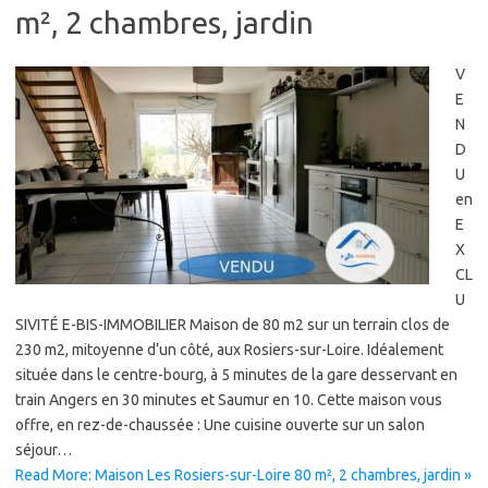
m², 2 chambres, jardin
V
E
N
D
U
en
E
X
CL
U
SIVITÉ E-BIS-IMMOBILIER Maison de 80 m2 sur un terrain clos de
230 m2, mitoyenne d’un côté, aux Rosiers-sur-Loire. Idéalement
située dans le centre-bourg, à 5 minutes de la gare desservant en
train Angers en 30 minutes et Saumur en 10. Cette maison vous
offre, en rez-de-chaussée : Une cuisine ouverte sur un salon
séjour…
Read More: Maison Les Rosiers-sur-Loire 80 m², 2 chambres, jardin »