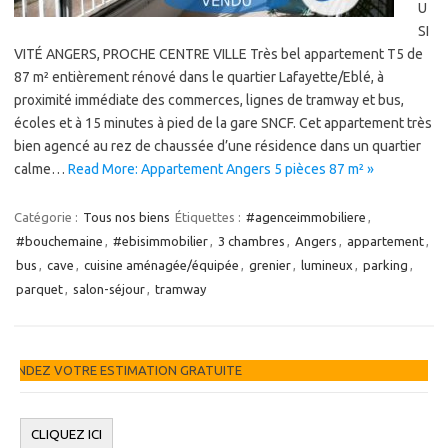
U
SI
VITÉ ANGERS, PROCHE CENTRE VILLE Très bel appartement T5 de
87 m² entièrement rénové dans le quartier Lafayette/Eblé, à
proximité immédiate des commerces, lignes de tramway et bus,
écoles et à 15 minutes à pied de la gare SNCF. Cet appartement très
bien agencé au rez de chaussée d’une résidence dans un quartier
calme…
Read More: Appartement Angers 5 pièces 87 m² »
Catégorie :
Tous nos biens
Étiquettes :
#agenceimmobiliere
,
#bouchemaine
,
#ebisimmobilier
,
3 chambres
,
Angers
,
appartement
,
bus
,
cave
,
cuisine aménagée/équipée
,
grenier
,
lumineux
,
parking
,
parquet
,
salon-séjour
,
tramway
TION GRATUITE