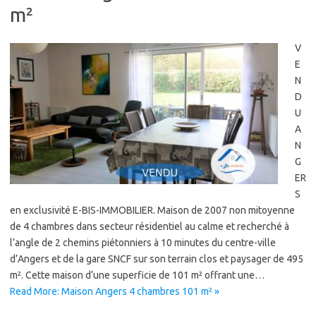
m²
V
E
N
D
U
A
N
G
ER
S
en exclusivité E-BIS-IMMOBILIER. Maison de 2007 non mitoyenne
de 4 chambres dans secteur résidentiel au calme et recherché à
l’angle de 2 chemins piétonniers à 10 minutes du centre-ville
d’Angers et de la gare SNCF sur son terrain clos et paysager de 495
m². Cette maison d’une superficie de 101 m² offrant une…
Read More: Maison Angers 4 chambres 101 m² »