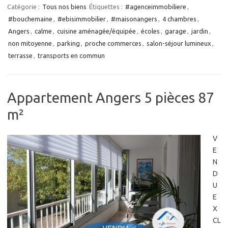
Catégorie :
Tous nos biens
Étiquettes :
#agenceimmobiliere
,
#bouchemaine
,
#ebisimmobilier
,
#maisonangers
,
4 chambres
,
Angers
,
calme
,
cuisine aménagée/équipée
,
écoles
,
garage
,
jardin
,
non mitoyenne
,
parking
,
proche commerces
,
salon-séjour lumineux
,
terrasse
,
transports en commun
Appartement Angers 5 pièces 87
m²
V
E
N
D
U
E
X
CL