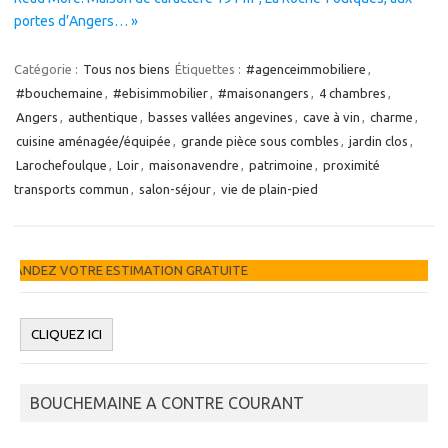
portes d’Angers… »
Catégorie :
Tous nos biens
Étiquettes :
#agenceimmobiliere
,
#bouchemaine
,
#ebisimmobilier
,
#maisonangers
,
4 chambres
,
Angers
,
authentique
,
basses vallées angevines
,
cave à vin
,
charme
,
cuisine aménagée/équipée
,
grande pièce sous combles
,
jardin clos
,
Larochefoulque
,
Loir
,
maisonavendre
,
patrimoine
,
proximité
transports commun
,
salon-séjour
,
vie de plain-pied
MATION GRATUITE
BOUCHEMAINE A CONTRE COURANT