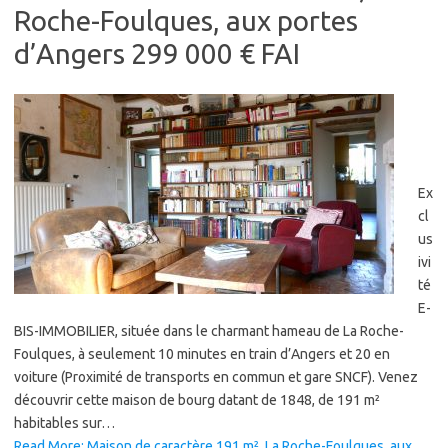
Roche-Foulques, aux portes
d’Angers 299 000 € FAI
Ex
cl
us
ivi
té
E-
BIS-IMMOBILIER, située dans le charmant hameau de La Roche-
Foulques, à seulement 10 minutes en train d’Angers et 20 en
voiture (Proximité de transports en commun et gare SNCF). Venez
découvrir cette maison de bourg datant de 1848, de 191 m²
habitables sur…
Read More: Maison de caractère 191 m², La Roche-Foulques, aux