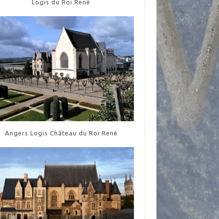
Logis du Roi René
Angers Logis Château du Roi René