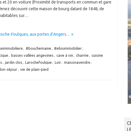
s et 20 en voiture (Proximité de transports en commun et gare
Venez découvrir cette maison de bourg datant de 1848, de
habitables sur…
 Roche-Foulques, aux portes d’Angers… »
eimmobiliere
,
#bouchemaine
,
#ebisimmobilier
,
tique
,
basses vallées angevines
,
cave à vin
,
charme
,
cuisine
es
,
jardin clos
,
Larochefoulque
,
Loir
,
maisonavendre
,
lon-séjour
,
vie de plain-pied
C
L