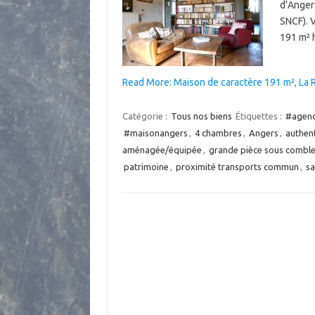
d’Anger
SNCF). 
191 m² 
Read More: Maison de caractère 191 m², La
Catégorie :
Tous nos biens
Étiquettes :
#agenc
#maisonangers
,
4 chambres
,
Angers
,
authen
aménagée/équipée
,
grande pièce sous combl
patrimoine
,
proximité transports commun
,
sa