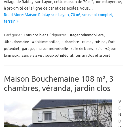
village de Rablay-sur-Layon, cette maison de 70 m², non mitoyenne,
à proximité de la ligne de car et des écoles, vous…
Read More: Maison Rablay-sur-Layon, 70 m², sous sol complet,
terrain »
Catégorie :
Tous nos biens
Étiquettes :
#agenceimmobiliere
,
#bouchemaine
,
#ebisimmobilier
,
1 chambre
,
calme
,
cuisine
,
fort
potentiel
,
garage
,
maison individuelle
,
salle de bains
,
salon-séjour
lumineux
,
sans vis à vis
,
sous-sol intégral
,
terrain clos et arboré
Maison Bouchemaine 108 m², 3
chambres, véranda, jardin clos
V
E
N
D