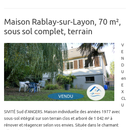
Maison Rablay-sur-Layon, 70 m²,
sous sol complet, terrain
V
E
N
D
U
en
E
X
CL
U
SIVITÉ Sud d’ANGERS. Maison individuelle des années 1977 avec
sous-sol intégral sur son terrain clos et arboré de 1 042 m² à
rénover et réagencer selon vos envies. Située dans le charmant