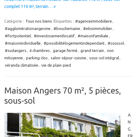
complet 110 m², terrain… »
Catégorie :
Tous nos biens
Étiquettes :
#agenceimmobiliere
,
#agglomérationangevine
,
#bouchemaine
,
#ebisimmobilier
,
#fortpotentiel
,
#investissementlocatif
,
#maisonfamiliale
,
#maisonindividuelle
,
#possibilitélogementindependant
,
#soussol
,
#sudangers
,
4 chambres
,
garage fermé
,
grand terrain
,
non
mitoyenne
,
parking clos
,
salon-séjour-cuisine
,
sous-sol intégral
,
véranda climatisée
,
vie de plain-pied
Maison Angers 70 m², 5 pièces,
sous-sol
A
N
G
ER