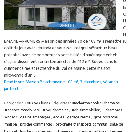
U
B
O
U
C
H
EMAINE – PRUNIERS Maison des années 70 de 108 m² à remettre au
goût du jour avec véranda et sous-sol intégral offrant un beau
potentiel avec de nombreuses possibilités d’aménagement et
d’agrandissement sur un terrain clos de 412 m². Située dans le
quartier calme et recherché du Val de Maine, cette maison
mitoyenne d’un…
Read More: Maison Bouchemaine 108 m², 3 chambres, véranda,
jardin clos »
Catégorie :
Tous nos biens
Étiquettes :
#achatmaisonbouchemaine
,
#agenceimmobiliere
,
#bouchemaine
,
#ebisimmobilier
,
3 chambres
,
Angers
,
cuisine aménagée
,
écoles
,
garage fermé
,
gros potentiel
,
maison
,
proche commerces
,
proximité transports commun
,
salle de
bains et douches
,
salon-séjour traversant
,
sous-sol intégral
,
terrain