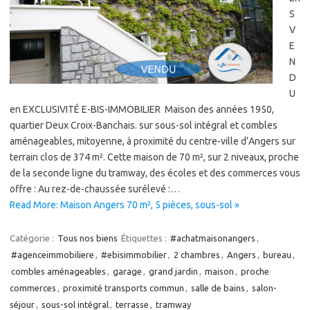
S
V
E
N
D
U
en EXCLUSIVITÉ E-BIS-IMMOBILIER Maison des années 1950,
quartier Deux Croix-Banchais. sur sous-sol intégral et combles
aménageables, mitoyenne, à proximité du centre-ville d’Angers sur
terrain clos de 374 m². Cette maison de 70 m², sur 2 niveaux, proche
de la seconde ligne du tramway, des écoles et des commerces vous
offre : Au rez-de-chaussée surélevé :…
Read More: Maison Angers 70 m², 5 pièces, sous-sol »
Catégorie :
Tous nos biens
Étiquettes :
#achatmaisonangers
,
#agenceimmobiliere
,
#ebisimmobilier
,
2 chambres
,
Angers
,
bureau
,
combles aménageables
,
garage
,
grand jardin
,
maison
,
proche
commerces
,
proximité transports commun
,
salle de bains
,
salon-
séjour
,
sous-sol intégral
,
terrasse
,
tramway